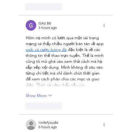
Like
Reply
GAU BE
5 hours ago
Hôm nọ mình có lướt qua một vài trang 
mạng và thấy nhiều người bàn tán về app 
web cá cược bóng đá
 đặc biệt là về các 
thông tin thể thao trực tuyến. Thế là mình 
cũng tò mò ghé vào xem thử cách mà họ 
sắp xếp nội dung. Mình không đi sâu vào 
từng chi tiết mà chỉ dành chút thời gian 
để xem cách phân chia các mục và giao 
diện. Thực sự cảm thấy nếu các…
Show More
Like
Reply
ror4efysudle
6 hours ago