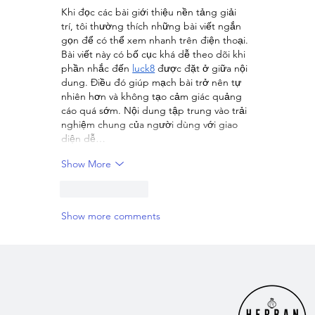
Khi đọc các bài giới thiệu nền tảng giải 
trí, tôi thường thích những bài viết ngắn 
gọn để có thể xem nhanh trên điện thoại. 
Bài viết này có bố cục khá dễ theo dõi khi 
phần nhắc đến 
luck8
 được đặt ở giữa nội 
dung. Điều đó giúp mạch bài trở nên tự 
nhiên hơn và không tạo cảm giác quảng 
cáo quá sớm. Nội dung tập trung vào trải 
nghiệm chung của người dùng với giao 
diện dễ…
Show More
Like
Reply
Show more comments