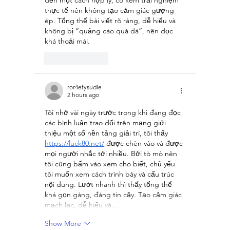
đến một cách hợp lý, có kèm trải nghiệm 
thực tế nên không tạo cảm giác gượng 
ép. Tổng thể bài viết rõ ràng, dễ hiểu và 
không bị “quảng cáo quá đà”, nên đọc 
khá thoải mái.
Like
Reply
ror4efysudle
2 hours ago
Tôi nhớ vài ngày trước trong khi đang đọc 
các bình luận trao đổi trên mạng giới 
thiệu một số nền tảng giải trí, tôi thấy 
https://luck80.net/
 được chèn vào và được 
mọi người nhắc tới nhiều. Bởi tò mò nên 
tôi cũng bấm vào xem cho biết, chủ yếu 
tôi muốn xem cách trình bày và cấu trúc 
nội dung. Lướt nhanh thì thấy tổng thể 
khá gọn gàng, đáng tin cậy. Tạo cảm giác 
mạch lạc, dễ hiểu và…
Show More