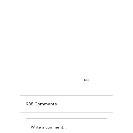
938 Comments
Write a comment...