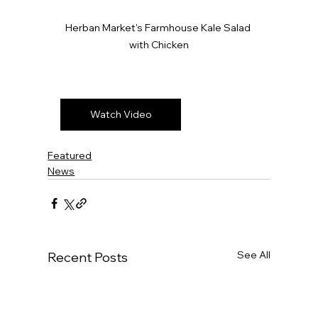
Herban Market's Farmhouse Kale Salad 
with Chicken
Watch Video
Featured
News
See All
Recent Posts