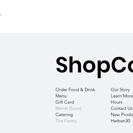
s
Shop
C
Our Story
Order Food & Drink
Learn More
Menu
Hours
Gift Card
Contact
Us
Merch (Soon)
New Produc
Catering
Herban30
The Pantry