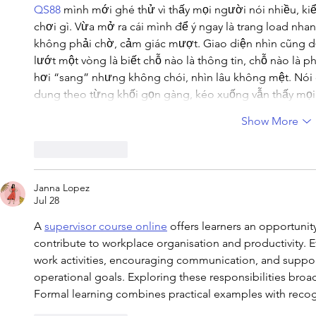
QS88
 mình mới ghé thử vì thấy mọi người nói nhiều, ki
chơi gì. Vừa mở ra cái mình để ý ngay là trang load nh
không phải chờ, cảm giác mượt. Giao diện nhìn cũng dễ
lướt một vòng là biết chỗ nào là thông tin, chỗ nào là ph
hơi “sang” nhưng không chói, nhìn lâu không mệt. Nói c
dung theo từng khối gọn gàng, kéo xuống vẫn thấy mọi
Show More
Like
Reply
Janna Lopez
Jul 28
A 
supervisor course online
 offers learners an opportuni
contribute to workplace organisation and productivity. E
work activities, encouraging communication, and suppo
operational goals. Exploring these responsibilities bro
Formal learning combines practical examples with rec