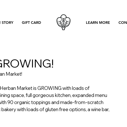
 STORY
GIFT CARD
LEARN MORE
CON
 GROWING!
an Market!
t, Herban Market is GROWING with loads of 
ining space, full gorgeous kitchen, expanded menu 
 with 90 organic toppings and made-from-scratch 
c bakery with loads of gluten free options, a wine bar, 