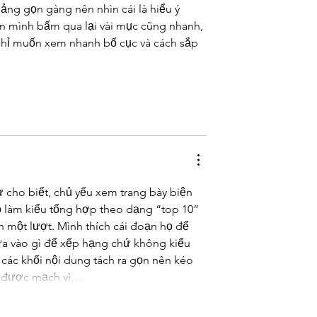
ảng gọn gàng nên nhìn cái là hiểu ý 
n mình bấm qua lại vài mục cũng nhanh, 
hỉ muốn xem nhanh bố cục và cách sắp 
 cho biết, chủ yếu xem trang bày biện 
họ làm kiểu tổng hợp theo dạng “top 10” 
 một lượt. Mình thích cái đoạn họ để 
dựa vào gì để xếp hạng chứ không kiểu 
các khối nội dung tách ra gọn nên kéo 
ắm được mạch vì…