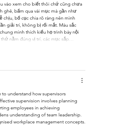
ểu vào xem cho biết thôi chứ cũng chưa 
anh ghê, bấm qua vài mục mà gần như 
 chịu, bố cục chia rõ ràng nên mình 
ần giải trí, không bị rối mắt. Màu sắc 
hung mình thích kiểu họ trình bày nội 
 thứ nằm đúng vị trí, các mục sắp…
ty to understand how supervisors 
ffective supervision involves planning 
rting employees in achieving 
adens understanding of team leadership. 
ognised workplace management concepts.