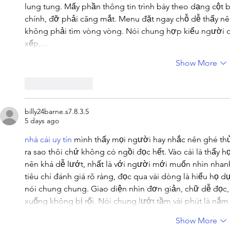
lung tung. Mấy phần thông tin trình bày theo dạng cột b
chính, đỡ phải căng mắt. Menu đặt ngay chỗ dễ thấy nê
không phải tìm vòng vòng. Nói chung hợp kiểu người c
xếp,…
Show More
Like
Reply
billy24barne.s7.8.3.5
5 days ago
nhà cái uy tín
 mình thấy mọi người hay nhắc nên ghé thử
ra sao thôi chứ không có ngồi đọc hết. Vào cái là thấy 
nên khá dễ lướt, nhất là với người mới muốn nhìn nhanh
tiêu chí đánh giá rõ ràng, đọc qua vài dòng là hiểu họ 
nói chung chung. Giao diện nhìn đơn giản, chữ dễ đọc, 
xuống không bị rối. Nói chung lướt tầm vài phút là n
Show More