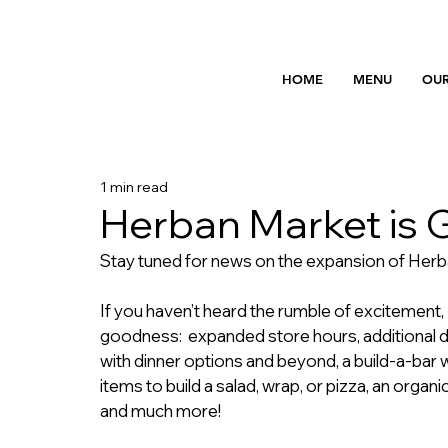
HOME
MENU
OUR
1 min read
Herban Market is
Stay tuned for news on the expansion of Herb
If you haven’t heard the rumble of excitemen
goodness:  expanded store hours, additional d
with dinner options and beyond, a build-a-bar
items to build a salad, wrap, or pizza, an organi
and much more! 