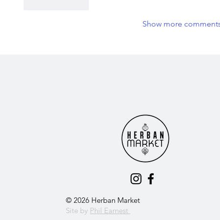
Like
Reply
Show more comment
© 2026 Herban Market
Site by
Phil Earnest