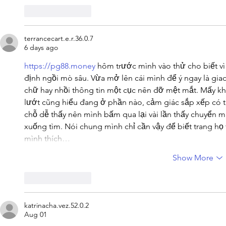
Like
Reply
terrancecart.e.r.36.0.7
6 days ago
https://pg88.money
 hôm trước mình vào thử cho biết v
định ngồi mò sâu. Vừa mở lên cái mình để ý ngay là gia
chữ hay nhồi thông tin một cục nên đỡ mệt mắt. Mấy khối
lướt cũng hiểu đang ở phần nào, cảm giác sắp xếp có t
chỗ dễ thấy nên mình bấm qua lại vài lần thấy chuyển 
xuống tìm. Nói chung mình chỉ cần vậy để biết trang họ 
mình thích…
Show More
Like
Reply
katrinacha.vez.52.0.2
Aug 01