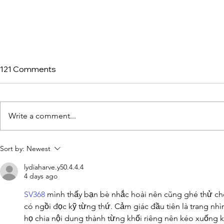
121 Comments
Write a comment...
Franklin, TN’s Herban
American 
Sort by:
Newest
Market Levels Up with Toast
Nashville Wi
lydiaharve.y50.4.4.4
Retail
Rasmussen 
4 days ago
Market
SV368
 mình thấy bạn bè nhắc hoài nên cũng ghé thử ch
có ngồi đọc kỹ từng thứ. Cảm giác đầu tiên là trang nhìn
họ chia nội dung thành từng khối riêng nên kéo xuống 