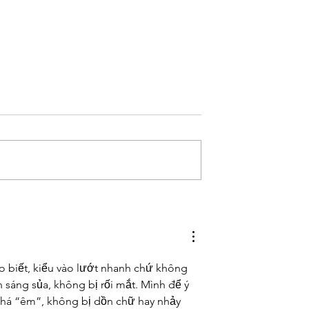
Dream Owning
Franklin TN’s Clean Eating
th Christian
Destination - Herban
- Herban
Market!
o biết, kiểu vào lướt nhanh chứ không 
 sáng sủa, không bị rối mắt. Mình để ý 
khá “êm”, không bị dồn chữ hay nhảy 