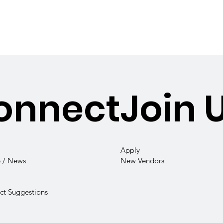
onnect
Join 
Apply
 / News
New Vendors
t Suggestions